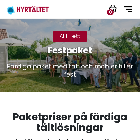
0
Allt i ett
Festpaket
Färdiga paket med tält och möbler till er
fest
Paketpriser på färdiga
tältlösningar