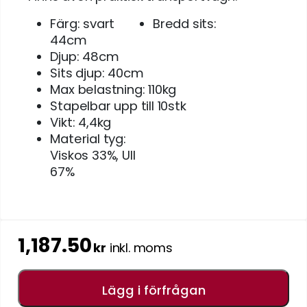
Färg: svart
Bredd sits:
44cm
Djup: 48cm
Sits djup: 40cm
Max belastning: 110kg
Stapelbar upp till 10stk
Vikt: 4,4kg
Material tyg:
Viskos 33%, Ull
67%
1,187.50
kr
inkl. moms
Lägg i förfrågan