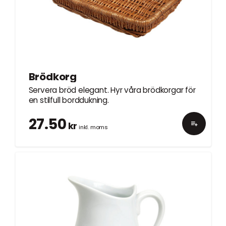
Brödkorg
Servera bröd elegant. Hyr våra brödkorgar för
en stilfull borddukning.
27.50
kr
inkl. moms