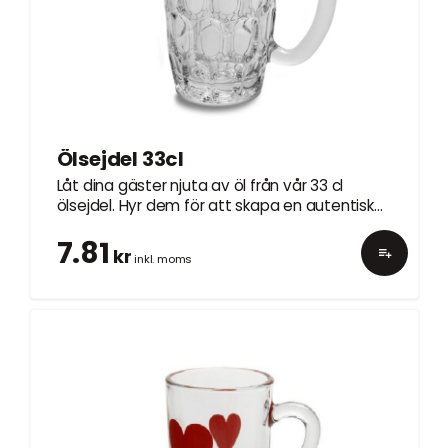
Ölsejdel 33cl
Låt dina gäster njuta av öl från vår 33 cl
ölsejdel. Hyr dem för att skapa en autentisk
och gemütlig atmosfär.
7.81
kr
inkl. moms