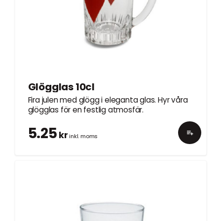
Glögglas 10cl
Fira julen med glögg i eleganta glas. Hyr våra
glögglas för en festlig atmosfär.
5.25
kr
inkl. moms