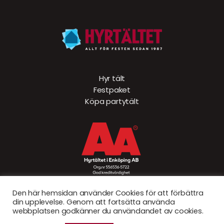
Hyr tält
Festpaket
Köpa partytält
Den här hemsidan använder Cookies för att förbättra
din upplevelse. Genom att fortsätta använda
webbplatsen godkänner du användandet av cookies.
© Hyrtältet 2026. Created by
Sad Bear AB