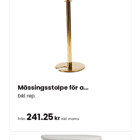
Mässingsstolpe för avspärrning
Exkl. rep.
241.25
kr
Från:
inkl. moms