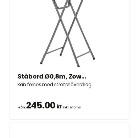
Ståbord Ø0,8m, Zown hopfällbar
Kan förses med stretchöverdrag.
245.00
kr
Från:
inkl. moms