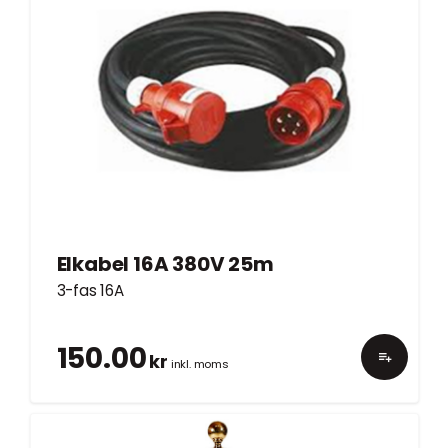
Elkabel 16A 380V 25m
3-fas 16A
150.00
kr
inkl. moms