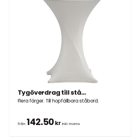
Tygöverdrag till ståbord Ø0,8m
Flera färger. Till hopfällbara ståbord.
142.50
kr
Från:
inkl. moms