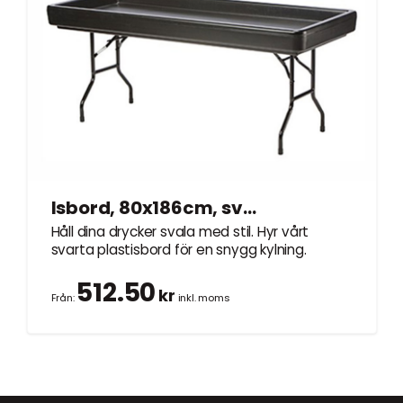
Isbord, 80x186cm, svart plast
Håll dina drycker svala med stil. Hyr vårt
svarta plastisbord för en snygg kylning.
512.50
kr
Från:
inkl. moms