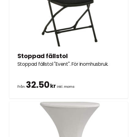
Stoppad fällstol
Stoppad fällstol "Event". För inomhusbruk.
32.50
kr
Från:
inkl. moms