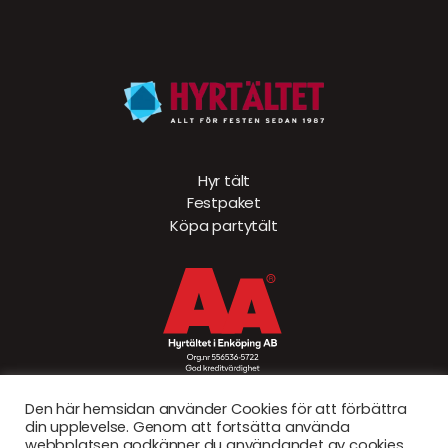
Hyr tält
Festpaket
Köpa partytält
Den här hemsidan använder Cookies för att förbättra
din upplevelse. Genom att fortsätta använda
webbplatsen godkänner du användandet av cookies.