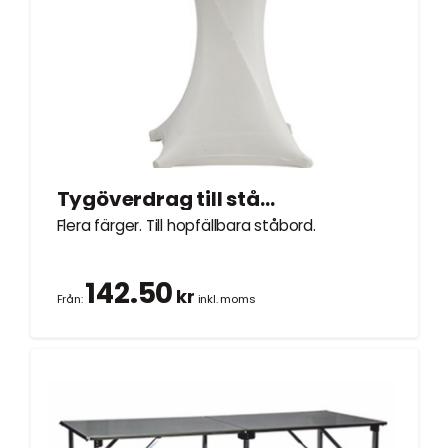
Tygöverdrag till ståbord Ø0,8m
Flera färger. Till hopfällbara ståbord.
142.50
kr
Från:
inkl. moms