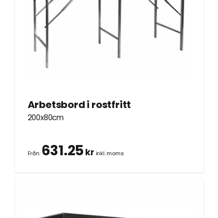
Arbetsbord i rostfritt
200x80cm
631.25
kr
Från:
inkl. moms