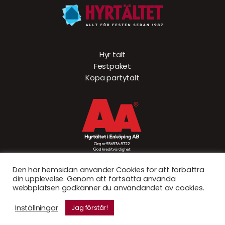
Hyr tält
Festpaket
Köpa partytält
Den här hemsidan använder Cookies för att förbättra
din upplevelse. Genom att fortsätta använda
webbplatsen godkänner du användandet av cookies.
© Hyrtältet 2026. Created by
Sad Bear AB
Inställningar
Jag förstår!