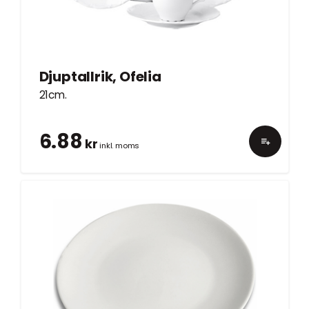
Djuptallrik, Ofelia
21cm.
6.88
kr
inkl. moms