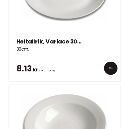
Heltallrik, Variace 30cm
30cm.
8.13
kr
inkl. moms