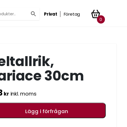
Privat
Företag
0
ltallrik,
ariace 30cm
3
kr
inkl. moms
Lägg i förfrågan