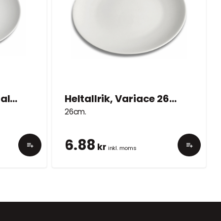
Förrätt- & desserttallrik Variace
Heltallrik, Variace 26cm
26cm.
6.88
kr
inkl. moms