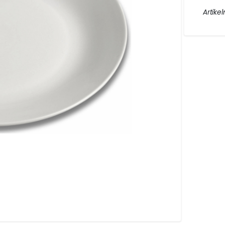
AKET.
Artikel
ng
DIN UTESERVERINGS
.