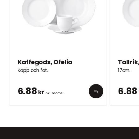
Kaffegods, Ofelia
Tallrik
Kopp och fat.
17cm.
6.88
6.88
kr
inkl. moms