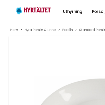
Uthyrning
Försäl
Hyr tält
Hem
 > 
Hyra Porslin & Linne
 > 
Porslin
 > 
Standard Porsli
HÄR KAN DU HY
Hyra Möbl
INREDNING TILL
Porslin
GÖR MIDDAGEN
Tillbehör
TILLBEHÖREN TI
Festpaket