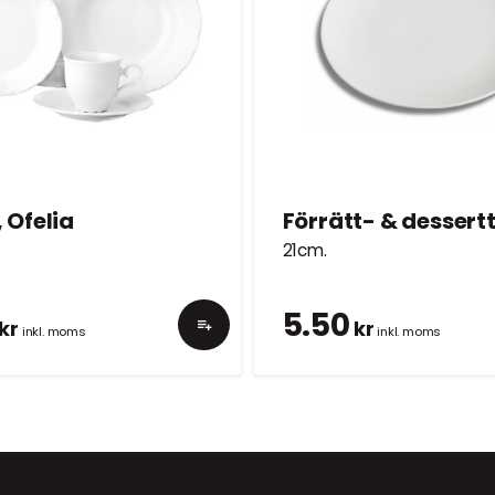
, Ofelia
21cm.
5.50
kr
kr
inkl. moms
inkl. moms