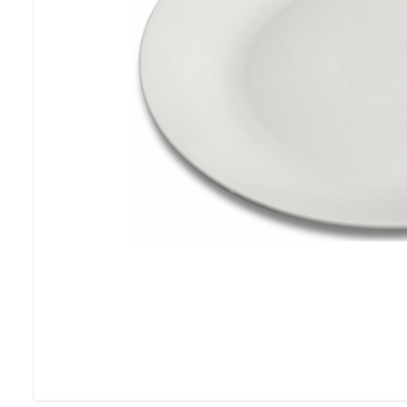
SE VÅRA FESTP
Möbelförvari
LÅT OSS FÖRVARA 
MÖBLER PÅ VINTERN