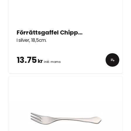
Förrättsgaffel Chippendale silver 18,5cm
I silver, 18,5cm.
13.75
kr
inkl. moms