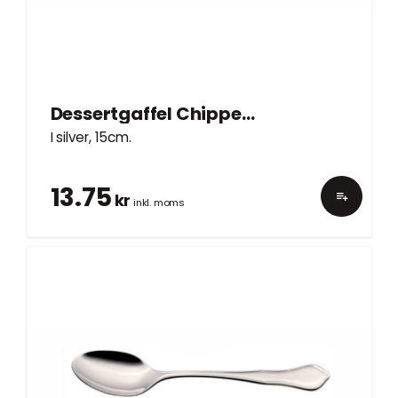
Dessertgaffel Chippendale silver 15cm
I silver, 15cm.
13.75
kr
inkl. moms