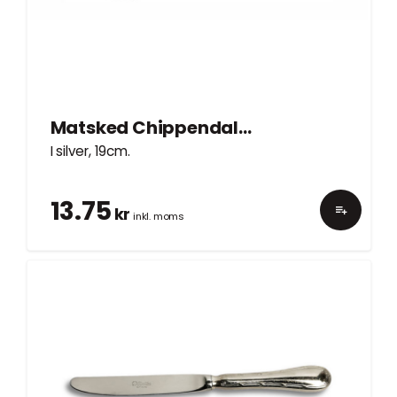
Matsked Chippendale silver 19cm
I silver, 19cm.
13.75
kr
inkl. moms