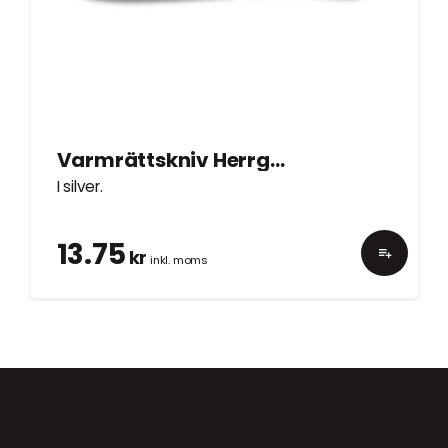
Varmrättskniv Herrgård
I silver.
13.75
kr
inkl. moms