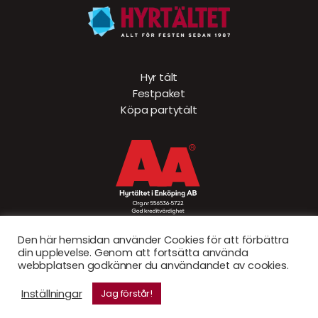
Hyr tält
Festpaket
Köpa partytält
Den här hemsidan använder Cookies för att förbättra
din upplevelse. Genom att fortsätta använda
webbplatsen godkänner du användandet av cookies.
© Hyrtältet 2026. Created by
Sad Bear AB
Inställningar
Jag förstår!