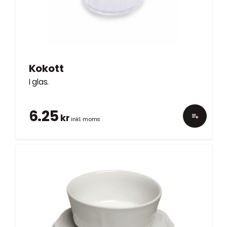
Kokott
I glas.
6.25
kr
inkl. moms