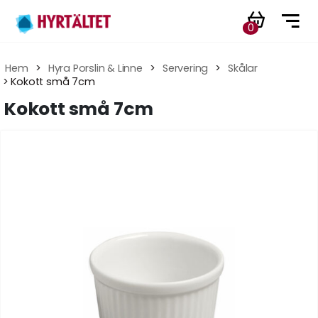
0
Hem
 > 
Hyra Porslin & Linne
 > 
Servering
 > 
Skålar
 > Kokott små 7cm
Kokott små 7cm