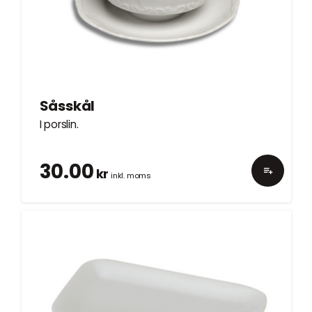
Såsskål
I porslin.
30.00
kr
inkl. moms