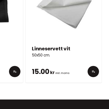
Linneservett vit
50x50 cm.
15.00
kr
inkl. moms