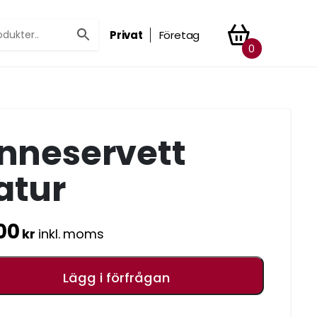
Privat
Företag
0
inneservett
atur
00
kr
inkl. moms
Lägg i förfrågan