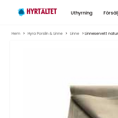
Uthyrning
Försäl
Hyr tält
Hem
 > 
Hyra Porslin & Linne
 > 
Linne
 > Linneservett natu
HÄR KAN DU HY
Hyra Möbl
INREDNING TILL
Porslin
GÖR MIDDAGEN
Tillbehör
TILLBEHÖREN TI
Festpaket