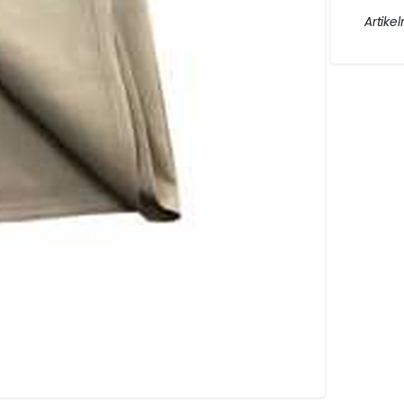
AKET.
Artikel
ng
DIN UTESERVERINGS
.