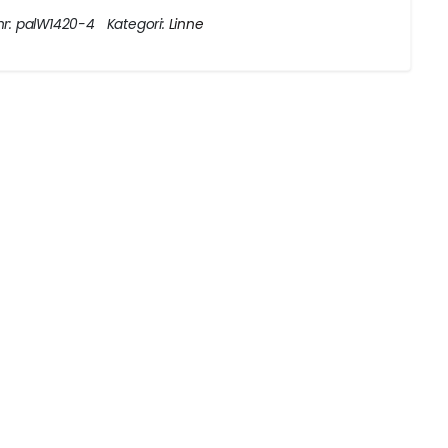
nr:
palW1420-4
Kategori:
Linne