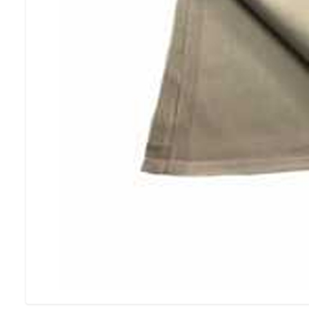
SE VÅRA FESTP
Möbelförvari
LÅT OSS FÖRVARA 
MÖBLER PÅ VINTERN