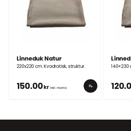
Linneduk Natur
Linned
220x220 cm. Kvadratisk, struktur.
140×230 c
150.00
120.
kr
inkl. moms