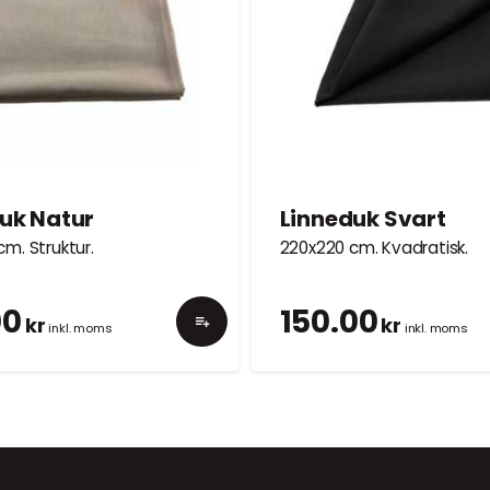
uk Natur
Linneduk Svart
m. Struktur.
220x220 cm. Kvadratisk.
00
150.00
kr
kr
inkl. moms
inkl. moms