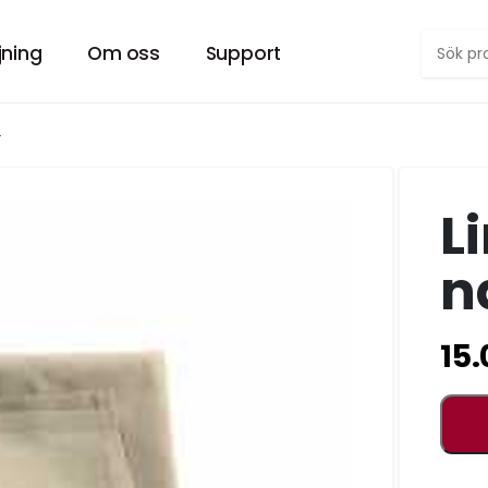
jning
Om oss
Support
Försäljning PopUp-tält
Om Hyrtältet
r
RA TÄLT.
VÅRT SMIDIGA POPUP TÄLT ”EASYUP”
VILL DU VETA MER OM OSS?
L
er
Försäljning tält övrigt
Kontakt
 DIN FEST.
PROFESSIONELLA UTHYRNINGSTÄLT
HÄR KAN DU KONTAKTA OSS.
n
Försäljning möbler
Arkiv
 FESTLIG.
MÖBLER TILL EVENT OCH UTESERVERING
SENASTE INLÄGG
15.
Jobb
LL EVENTET.
LETAR DU EFTER SOMMARJOBB?