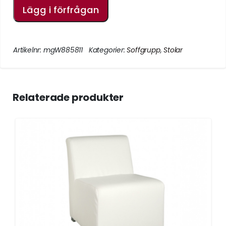
Lägg i förfrågan
Artikelnr:
mgW885811
Kategorier:
Soffgrupp
,
Stolar
Relaterade produkter