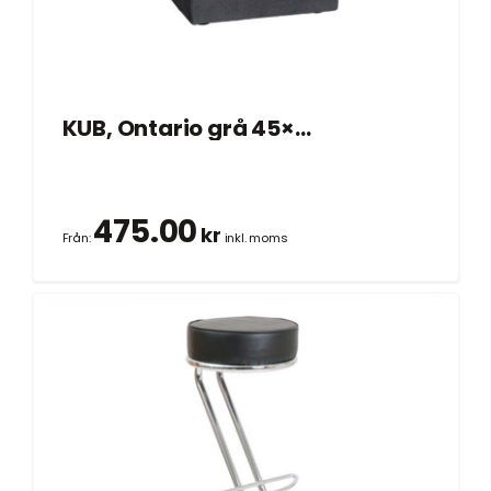
KUB, Ontario grå 45×45 cm
475.00
kr
Från:
inkl. moms