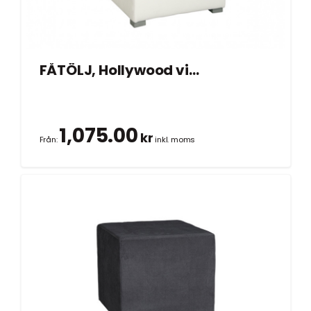
FÅTÖLJ, Hollywood vit 70×70 cm
1,075.00
kr
Från:
inkl. moms