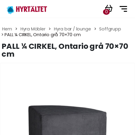
0
Hem
 > 
Hyra Möbler
 > 
Hyra bar / lounge
 > 
Soffgrupp
 > PALL ¼ CIRKEL, Ontario grå 70×70 cm
PALL ¼ CIRKEL, Ontario grå 70×70
cm