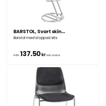
BARSTOL, Svart skinn, cromben
Barstol med stoppad sits.
137.50
kr
Från:
inkl. moms