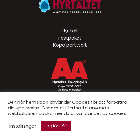
Hyr tält
Festpaket
Köpa partytält
Den här hemsidan använder Cookies för att förbättra
din upplevelse. Genom att fortsätta använda
webbplatsen godkänner du användandet av cookies.
© Hyrtältet 2026. Created by
Sad Bear AB
Inställningar
Jag förstår!