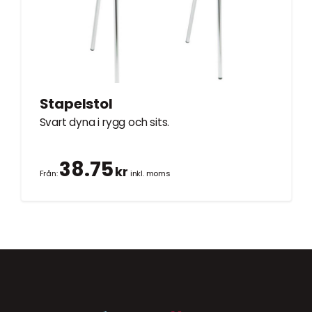
Stapelstol
Svart dyna i rygg och sits.
38.75
kr
Från:
inkl. moms