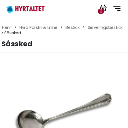
0
Hem
 > 
Hyra Porslin & Linne
 > 
Bestick
 > 
Serveringsbestick
 > Såssked
Såssked