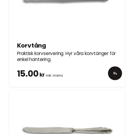
Korvtång
Praktisk korvservering. Hyr våra korvtänger för
enkel hantering.
15.00
kr
inkl. moms