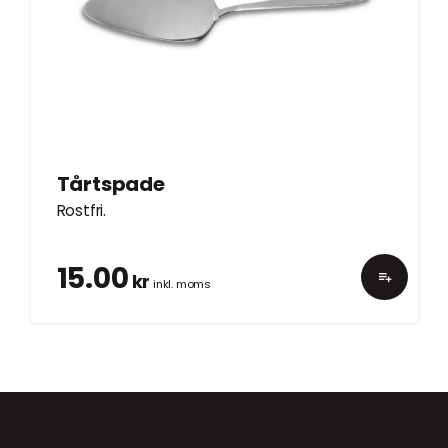
Tårtspade
Rostfri.
15.00
kr
inkl. moms