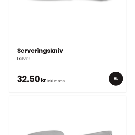
Serveringskniv
I silver.
32.50
kr
inkl. moms