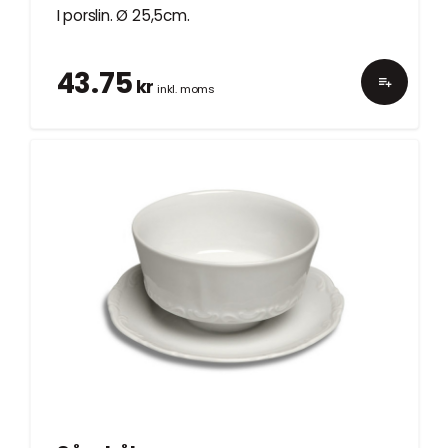
I porslin. Ø 25,5cm.
43.75
kr
inkl. moms