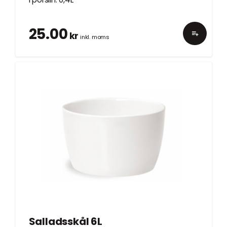
25.00
kr
inkl. moms
Salladsskål 6L