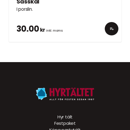
Såsskål
I porslin.
30.00
kr
inkl. moms
Hyr tält
Festpaket
Köpa partytält