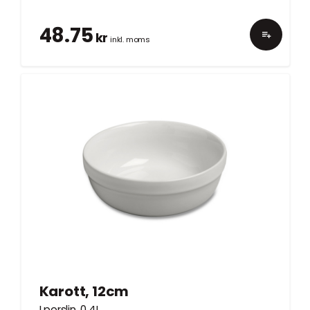
48.75
kr
inkl. moms
Karott, 12cm
I porslin. 0,4L