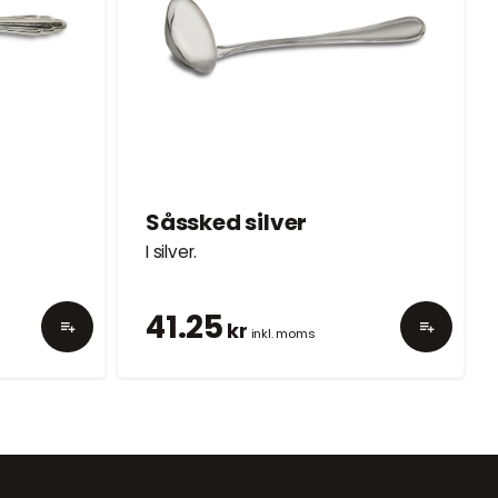
Såssked silver
I silver.
41.25
kr
inkl. moms