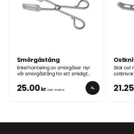
Smörgåstång
Ostkni
Enkel hantering av smörgåsar. Hyr
Skär ost 
vår smörgåstång för ett smidigt
ostknivar
serveringssätt.
ostbricka
25.00
21.2
kr
inkl. moms