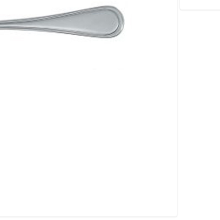
AKET.
ng
DIN UTESERVERINGS
.