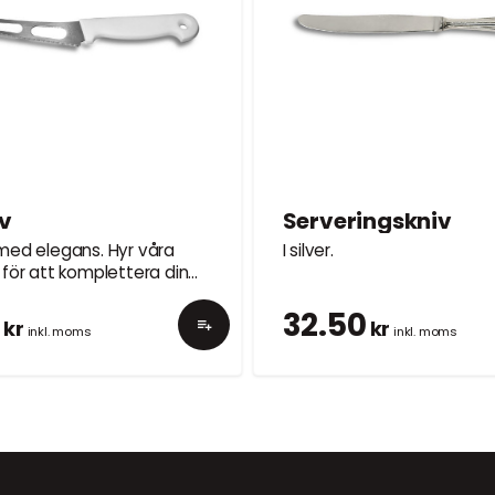
v
Serveringskniv
med elegans. Hyr våra
I silver.
 för att komplettera din
.
5
32.50
kr
kr
inkl. moms
inkl. moms