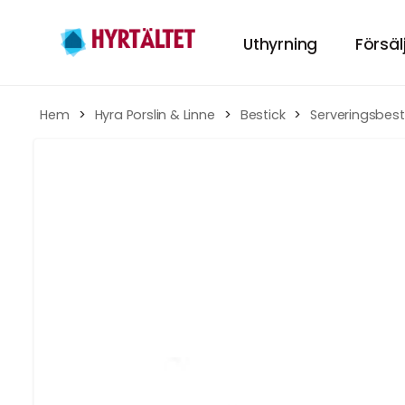
Uthyrning
Försäl
Hyr tält
Hem
 > 
Hyra Porslin & Linne
 > 
Bestick
 > 
Serveringsbest
HÄR KAN DU HY
Hyra Möbl
INREDNING TILL
Porslin
GÖR MIDDAGEN
Tillbehör
TILLBEHÖREN TI
Festpaket