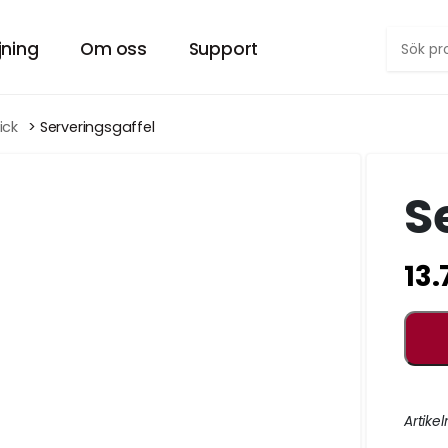
jning
Om oss
Support
Försäljning PopUp-tält
Om Hyrtältet
ick
 > Serveringsgaffel
RA TÄLT.
VÅRT SMIDIGA POPUP TÄLT ”EASYUP”
VILL DU VETA MER OM OSS?
S
er
Försäljning tält övrigt
Kontakt
 DIN FEST.
PROFESSIONELLA UTHYRNINGSTÄLT
HÄR KAN DU KONTAKTA OSS.
13.
Försäljning möbler
Arkiv
 FESTLIG.
MÖBLER TILL EVENT OCH UTESERVERING
SENASTE INLÄGG
Jobb
LL EVENTET.
LETAR DU EFTER SOMMARJOBB?
Artikel