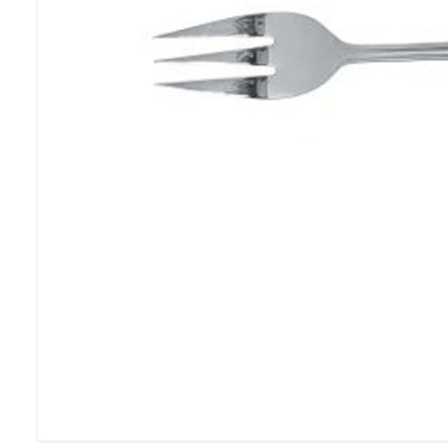
SE VÅRA FESTP
Möbelförvari
LÅT OSS FÖRVARA 
MÖBLER PÅ VINTERN