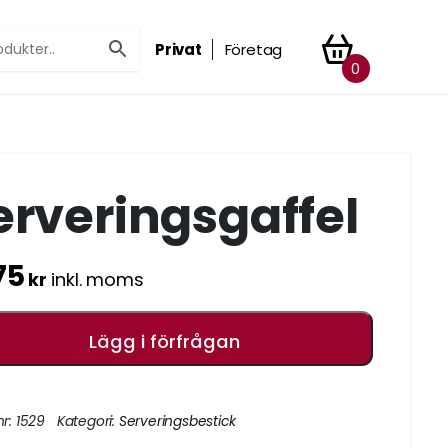
Privat
Företag
0
erveringsgaffel
75
kr
inkl. moms
Lägg i förfrågan
nr:
1529
Kategori:
Serveringsbestick