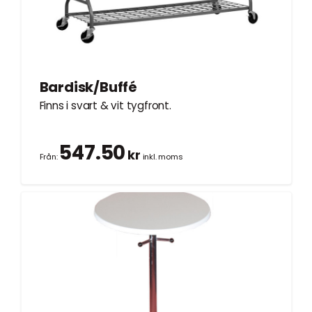
Bardisk/Buffé
Finns i svart & vit tygfront.
547.50
kr
Från:
inkl. moms