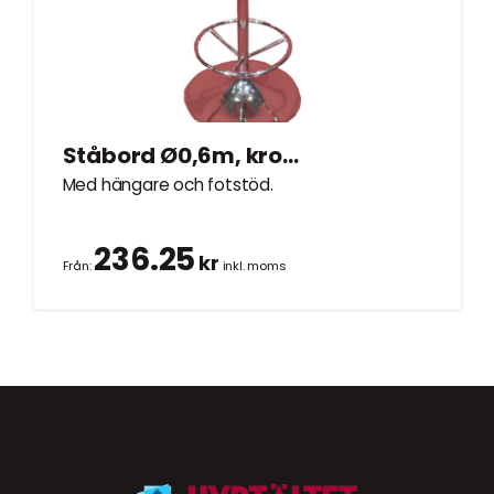
Ståbord Ø0,6m, kromad trumpetfot
Med hängare och fotstöd.
236.25
kr
Från:
inkl. moms