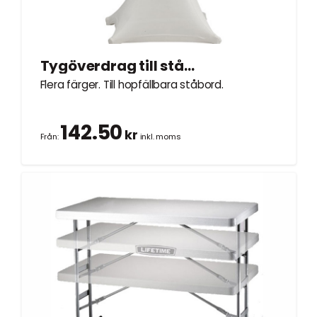
Tygöverdrag till ståbord Ø0,8m
Flera färger. Till hopfällbara ståbord.
142.50
kr
Från:
inkl. moms