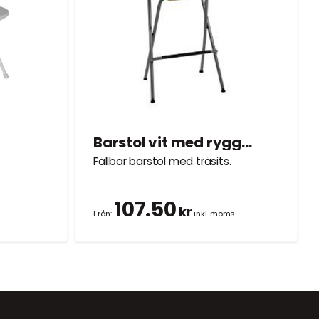
Barstol vit med ryggstöd
Fällbar barstol med träsits.
107.50
kr
Från:
inkl. moms