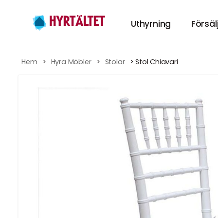
Uthyrning
Försäl
Hyr tält
Hem
 > 
Hyra Möbler
 > 
Stolar
 > Stol Chiavari
HÄR KAN DU HY
Hyra Möbl
INREDNING TILL
Porslin
GÖR MIDDAGEN
Tillbehör
TILLBEHÖREN TI
Festpaket