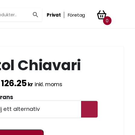
Privat
Företag
0
tol Chiavari
126.25
:
kr
inkl. moms
rans