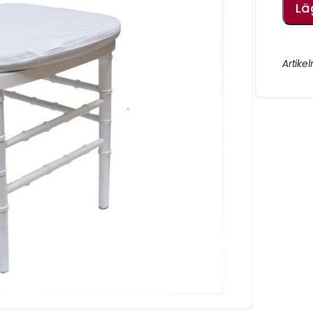
Lä
AKET.
ng
DIN UTESERVERINGS
Artikel
.