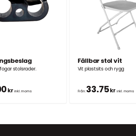
ingsbeslag
Fällbar stol vit
gar stolsrader.
Vit plastsits och rygg
00
33.75
kr
kr
inkl. moms
Från:
inkl. moms