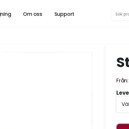
jning
Om oss
Support
Försäljning PopUp-tält
Om Hyrtältet
RA TÄLT.
VÅRT SMIDIGA POPUP TÄLT ”EASYUP”
VILL DU VETA MER OM OSS?
S
er
Försäljning tält övrigt
Kontakt
 DIN FEST.
PROFESSIONELLA UTHYRNINGSTÄLT
HÄR KAN DU KONTAKTA OSS.
Från
Försäljning möbler
Arkiv
 FESTLIG.
MÖBLER TILL EVENT OCH UTESERVERING
SENASTE INLÄGG
Leve
Jobb
LL EVENTET.
LETAR DU EFTER SOMMARJOBB?