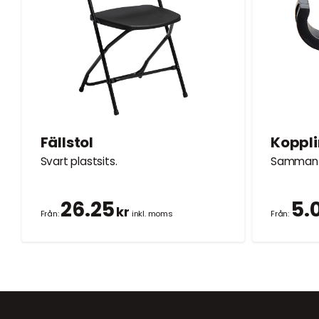
Fällstol
Koppl
Svart plastsits.
Sammanfo
26.25
5.
kr
Från:
inkl. moms
Från: