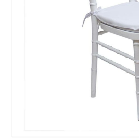
SE VÅRA FESTP
Möbelförvari
LÅT OSS FÖRVARA 
MÖBLER PÅ VINTERN