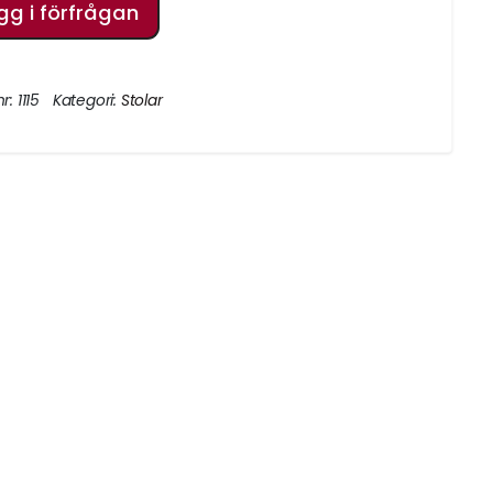
gg i förfrågan
nr:
1115
Kategori:
Stolar