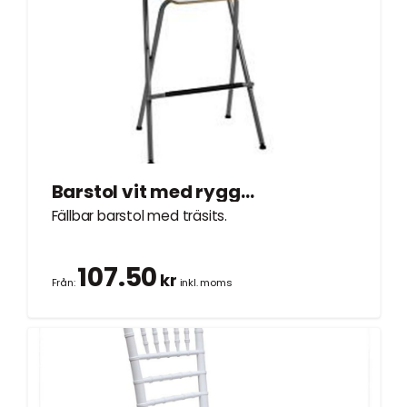
Barstol vit med ryggstöd
Fällbar barstol med träsits.
107.50
kr
Från:
inkl. moms