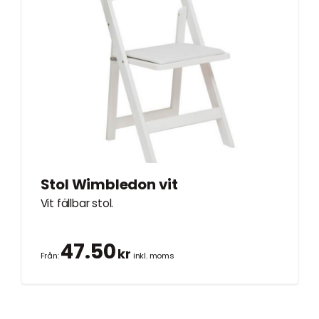
Stol Wimbledon vit
Vit fällbar stol.
47.50
kr
Från:
inkl. moms