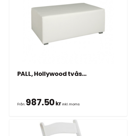
PALL, Hollywood tvåsits vit 104×70 cm
987.50
kr
Från:
inkl. moms