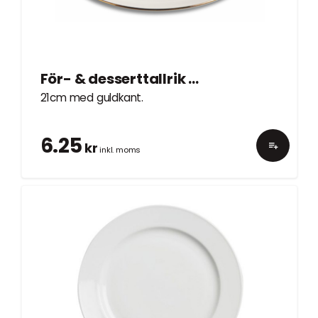
För- & desserttallrik Guld
21cm med guldkant.
6.25
kr
inkl. moms