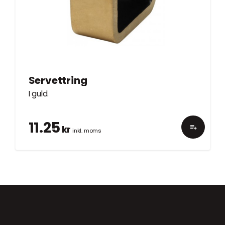
Servettring
I guld.
11.25
kr
inkl. moms