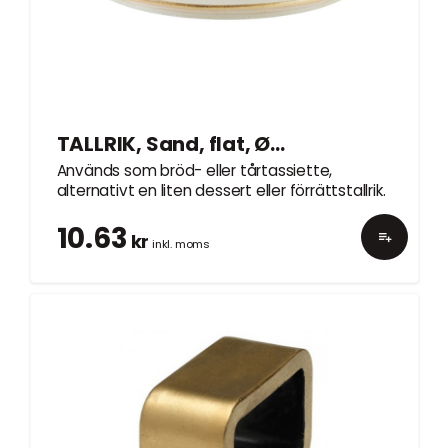
TALLRIK, Sand, flat, Ø16cm
Används som bröd- eller tårtassiette,
alternativt en liten dessert eller förrättstallrik.
10.63
kr
inkl. moms