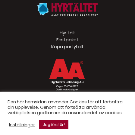
Hyr tält
Festpaket
Köpa partytält
Den här hemsidan använder Cookies för att förbättra
din upplevelse. Genom att fortsätta använda
webbplatsen godkänner du användandet av cookies.
© Hyrtältet 2026. Created by
Sad Bear AB
Inställningar
Jag förstår!