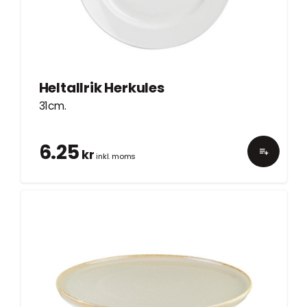
Heltallrik Herkules
31cm.
6.25
kr
inkl. moms