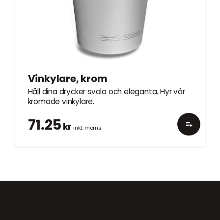
Vinkylare, krom
Håll dina drycker svala och eleganta. Hyr vår
kromade vinkylare.
71.25
kr
inkl. moms