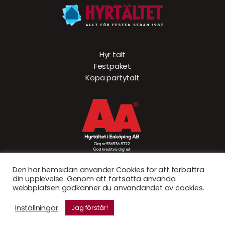
Hyr tält
Festpaket
Köpa partytält
Den här hemsidan använder Cookies för att förbättra
din upplevelse. Genom att fortsätta använda
webbplatsen godkänner du användandet av cookies.
© Hyrtältet 2026. Created by
Sad Bear AB
Inställningar
Jag förstår!