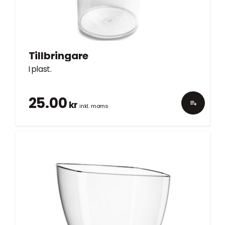
Tillbringare
I plast.
25.00
kr
inkl. moms