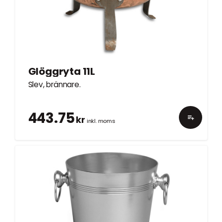
Glöggryta 11L
Slev, brännare.
443.75
kr
inkl. moms