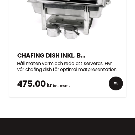
CHAFING DISH INKL. BR. PASTA
Håll maten varm och redo att serveras. Hyr
vår chafing dish för optimal matpresentation.
475.00
kr
inkl. moms