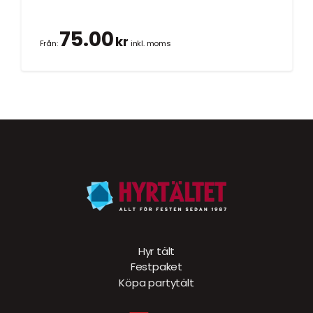
75.00
kr
Från:
inkl. moms
Hyr tält
Festpaket
Köpa partytält