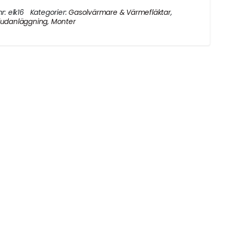
nr:
elk16
Kategorier:
Gasolvärmare & Värmefläktar
,
judanläggning
,
Monter