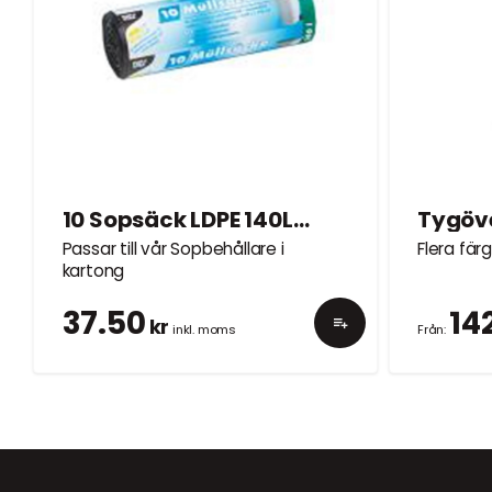
10 Sopsäck LDPE 140L, 110x80cm, svart
Passar till vår Sopbehållare i
Flera färg
kartong
37.50
14
kr
inkl. moms
Från: