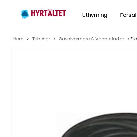
Uthyrning
Försäl
Hyr tält
Hem
 > 
Tillbehör
 > 
Gasolvärmare & Värmefläktar
 > El
HÄR KAN DU HY
Hyra Möbl
INREDNING TILL
Porslin
GÖR MIDDAGEN
Tillbehör
TILLBEHÖREN TI
Festpaket