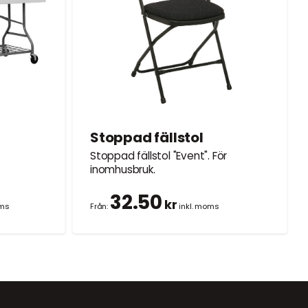
Stoppad fällstol
Stoppad fällstol "Event". För
inomhusbruk.
32.50
kr
oms
Från:
inkl. moms