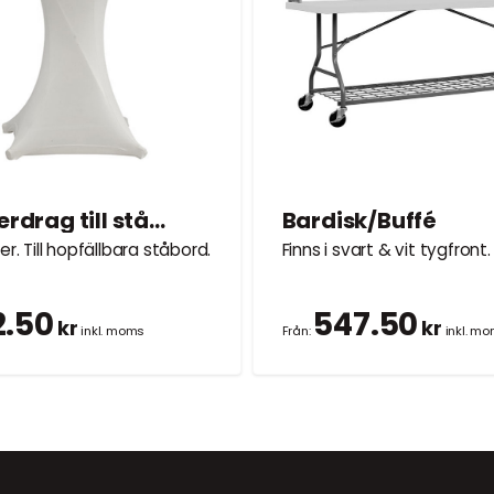
Tygöverdrag till ståbord Ø0,8m
Bardisk/Buffé
er. Till hopfällbara ståbord.
Finns i svart & vit tygfront.
2.50
547.50
kr
kr
inkl. moms
Från:
inkl. m