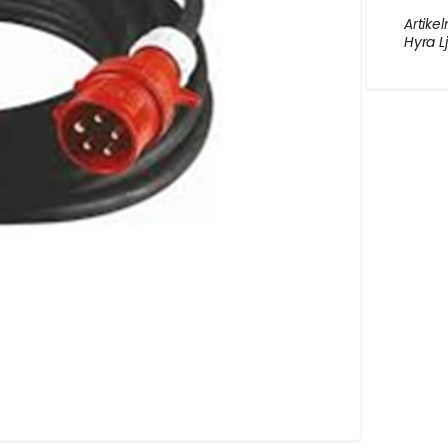
AKET.
Artikel
Hyra L
ng
DIN UTESERVERINGS
.