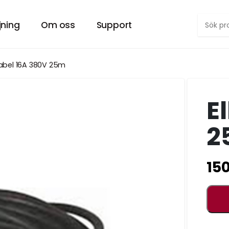
jning
Om oss
Support
Försäljning PopUp-tält
Om Hyrtältet
kabel 16A 380V 25m
RA TÄLT.
VÅRT SMIDIGA POPUP TÄLT ”EASYUP”
VILL DU VETA MER OM OSS?
E
er
Försäljning tält övrigt
Kontakt
 DIN FEST.
PROFESSIONELLA UTHYRNINGSTÄLT
HÄR KAN DU KONTAKTA OSS.
2
Försäljning möbler
Arkiv
 FESTLIG.
MÖBLER TILL EVENT OCH UTESERVERING
SENASTE INLÄGG
15
Jobb
LL EVENTET.
LETAR DU EFTER SOMMARJOBB?