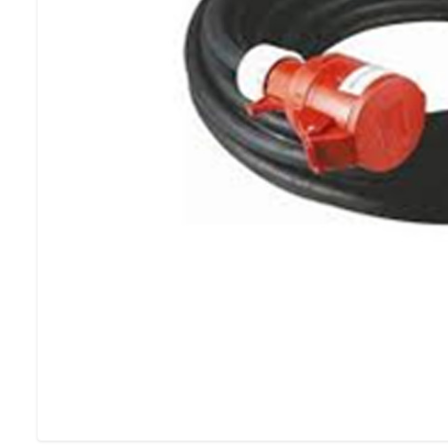
SE VÅRA FESTP
Möbelförvari
LÅT OSS FÖRVARA 
MÖBLER PÅ VINTERN