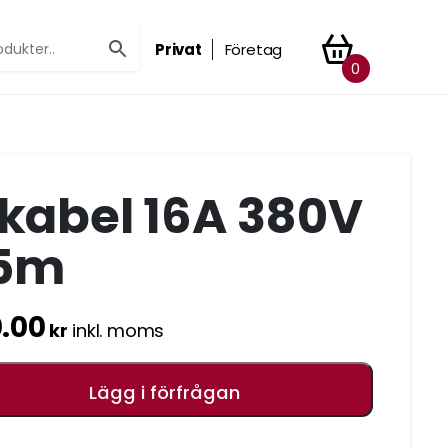
Privat
Företag
0
lkabel 16A 380V
5m
0.00
kr
inkl. moms
Lägg i förfrågan