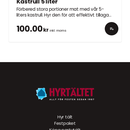
Kastrull 5 liter
Förbered stora portioner mat med vår 5-
liters kastrull. Hyr den för att effektivt tillaga
dina favoriträtter vid ditt evenemang.
100.00
kr
inkl. moms
Hyr tält
Festpaket
Köpa partytält