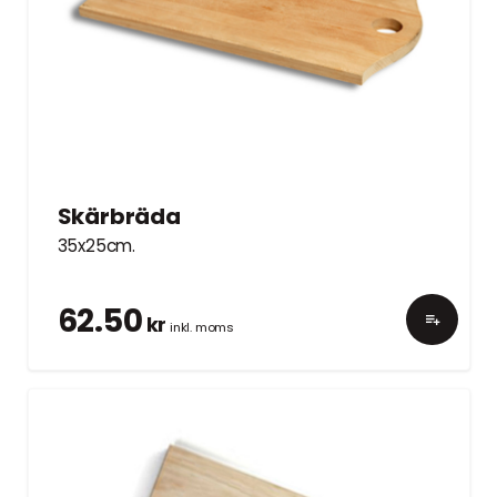
Skärbräda
35x25cm.
62.50
kr
inkl. moms