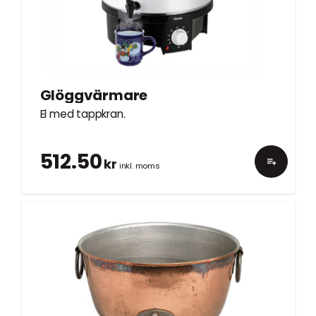
Glöggvärmare
El med tappkran.
512.50
kr
inkl. moms