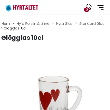
0
Hem
 > 
Hyra Porslin & Linne
 > 
Hyra Glas
 > 
Standard Glas
 > Glögglas 10cl
Glögglas 10cl