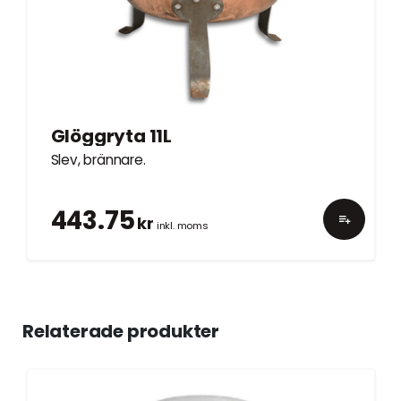
Glöggryta 11L
Slev, brännare.
443.75
kr
inkl. moms
Relaterade produkter