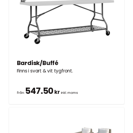
Bardisk/Buffé
Finns i svart & vit tygfront.
547.50
kr
Från:
inkl. moms