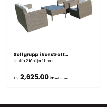
Soffgrupp i konstrotting
1 soffa 2 fåtöljer 1 bord
2,625.00
kr
Från:
inkl. moms