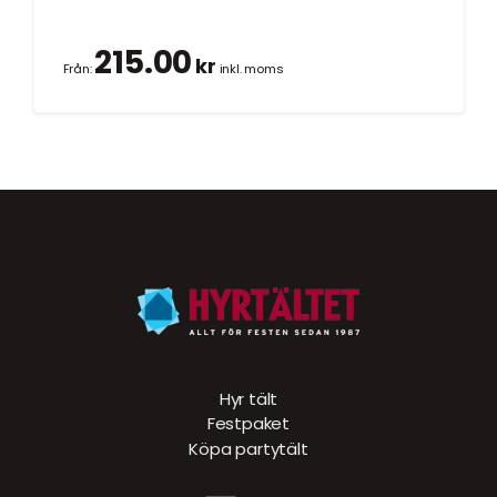
215.00
kr
Från:
inkl. moms
Hyr tält
Festpaket
Köpa partytält