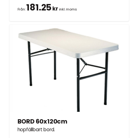
181.25
kr
Från:
inkl. moms
BORD 60x120cm
hopfällbart bord.