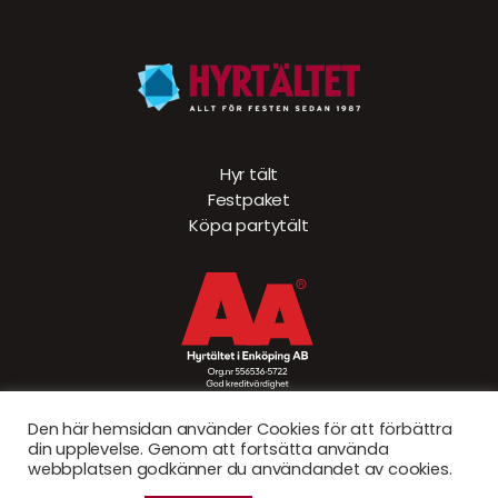
Hyr tält
Festpaket
Köpa partytält
Den här hemsidan använder Cookies för att förbättra
din upplevelse. Genom att fortsätta använda
webbplatsen godkänner du användandet av cookies.
© Hyrtältet 2026. Created by
Sad Bear AB