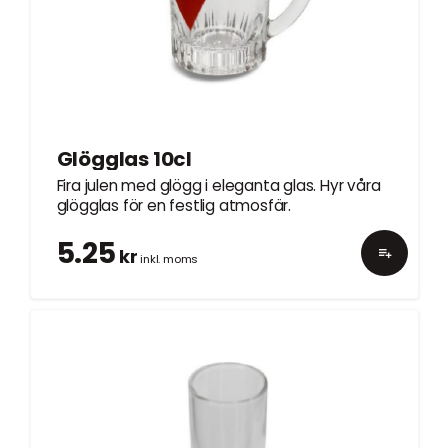
Glögglas 10cl
Fira julen med glögg i eleganta glas. Hyr våra
glögglas för en festlig atmosfär.
5.25
kr
inkl. moms