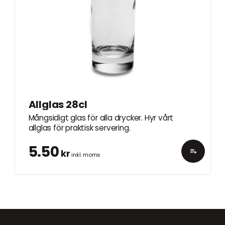
Allglas 28cl
Mångsidigt glas för alla drycker. Hyr vårt
allglas för praktisk servering.
5.50
kr
inkl. moms