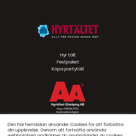
Hyr tält
Festpaket
Köpa partytält
Den här hemsidan använder Cookies för att förbättra
din upplevelse. Genom att fortsätta använda
webbplatsen godkänner du användandet av cookies.