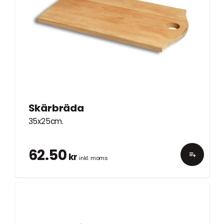
Skärbräda
35x25cm.
62.50
kr
inkl. moms