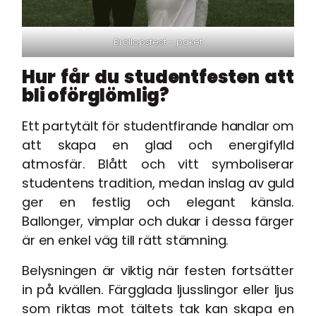
Bröllopsfest – paket
Hur får du studentfesten att
bli oförglömlig?
Ett partytält för studentfirande handlar om
att skapa en glad och energifylld
atmosfär. Blått och vitt symboliserar
studentens tradition, medan inslag av guld
ger en festlig och elegant känsla.
Ballonger, vimplar och dukar i dessa färger
är en enkel väg till rätt stämning.
Belysningen är viktig när festen fortsätter
in på kvällen. Färgglada ljusslingor eller ljus
som riktas mot tältets tak kan skapa en