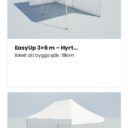
EasyUp 3×6 m – Hyrtält
Enkelt att bygga själv. 18kvm