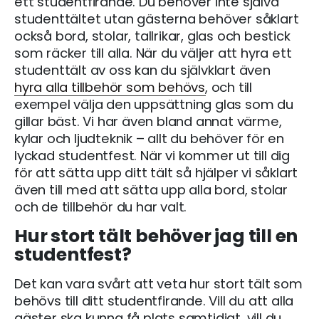
ett studentfirande. Du behöver inte själva
studenttältet utan gästerna behöver såklart
också bord, stolar, tallrikar, glas och bestick
som räcker till alla. När du väljer att hyra ett
studenttält av oss kan du självklart även
hyra alla tillbehör som behövs
, och till
exempel välja den uppsättning glas som du
gillar bäst. Vi har även bland annat värme,
kylar och ljudteknik – allt du behöver för en
lyckad studentfest. När vi kommer ut till dig
för att sätta upp ditt tält så hjälper vi såklart
även till med att sätta upp alla bord, stolar
och de tillbehör du har valt.
Hur stort tält behöver jag till en
studentfest?
Det kan vara svårt att veta hur stort tält som
behövs till ditt studentfirande. Vill du att alla
gäster ska kunna få plats samtidigt, vill du