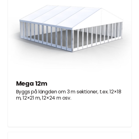
Mega 12m
Byggs på längden om 3 m sektioner, t.ex. 12×18
m, 12×21 m, 12×24 m osv.