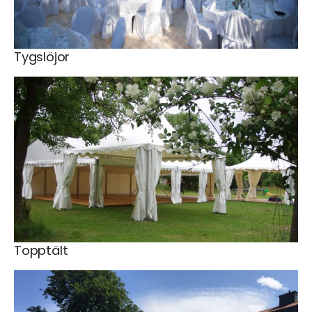
Tygslöjor
Topptält