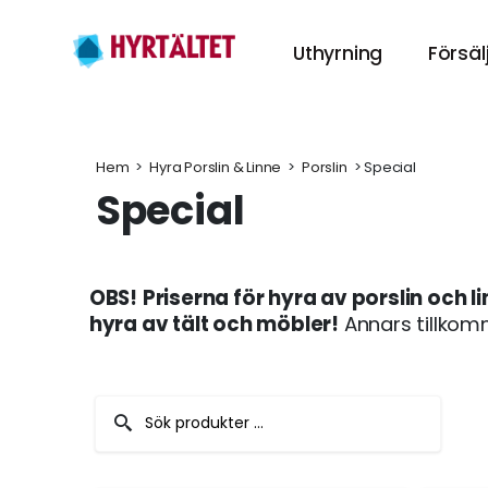
Uthyrning
Försäl
Hyr tält
HÄR KAN DU HY
Hem
 > 
Hyra Porslin & Linne
 > 
Porslin
 > Special
Special
Hyra Möbl
INREDNING TILL
OBS!
Priserna för hyra av porslin och 
Porslin
hyra av tält och möbler!
Annars tillkom
GÖR MIDDAGEN
Tillbehör
TILLBEHÖREN TI
Festpaket