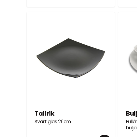
Tallrik
Bul
Svart glas 26cm.
Fullä
bulj
serve