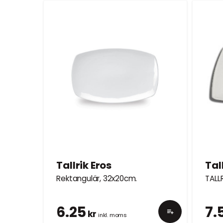
SE VÅRA FESTP
Möbelförvari
LÅT OSS FÖRVARA 
MÖBLER PÅ VINTERN
Tallrik Eros
Tal
Rektangulär, 32x20cm.
TALL
6.25
7.
kr
inkl. moms