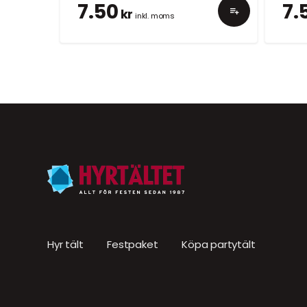
7.50
7.
kr
inkl. moms
Hyr tält
Festpaket
Köpa partytält