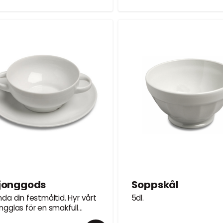
jonggods
Soppskål
nda din festmåltid. Hyr vårt
5dl.
ongglas för en smakfull
ring.