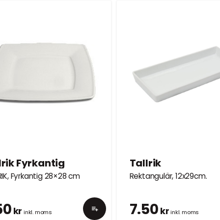
AKET.
ng
DIN UTESERVERINGS
.
lrik Fyrkantig
Tallrik
RIK, Fyrkantig 28×28 cm
Rektangulär, 12x29cm.
50
7.50
kr
kr
inkl. moms
inkl. moms