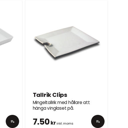
Tallrik Clips
Mingeltallrik med hållare att
hänga vinglaset på.
7.50
kr
inkl. moms