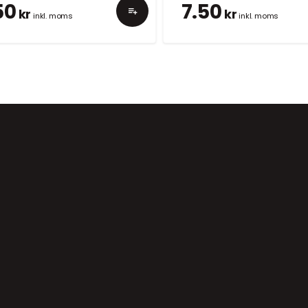
50
7.50
kr
kr
inkl. moms
inkl. moms