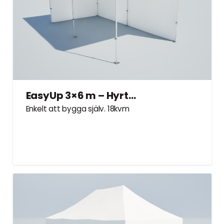
EasyUp 3×6 m – Hyrtält
Enkelt att bygga själv. 18kvm