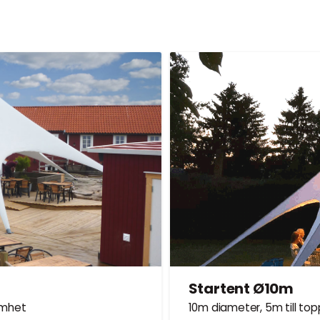
AKET.
ng
DIN UTESERVERINGS
.
Startent Ø10m
amhet
10m diameter, 5m till top