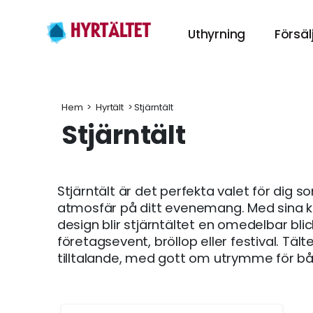
Uthyrning
Försäl
Hyr tält
HÄR KAN DU HY
Hem
 > 
Hyrtält
 > Stjärntält
Stjärntält
Hyra Möbl
INREDNING TILL
Stjärntält är det perfekta valet för dig som
Porslin
atmosfär på ditt evenemang. Med sina k
GÖR MIDDAGEN
design blir stjärntältet en omedelbar bli
företagsevent, bröllop eller festival. Tält
Tillbehör
tilltalande, med gott om utrymme för båd
TILLBEHÖREN TI
Festpaket