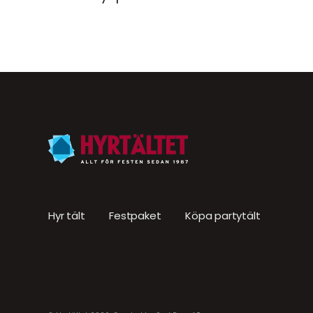
Hyr tält
Festpaket
Köpa partytält