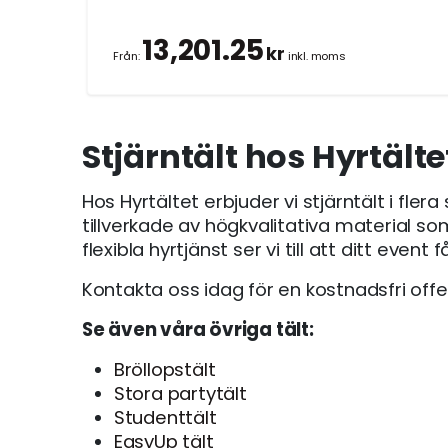
13,201.25
kr
Från:
inkl. moms
Stjärntält hos Hyrtälte
Hos Hyrtältet erbjuder vi stjärntält i fle
tillverkade av högkvalitativa material so
flexibla hyrtjänst ser vi till att ditt even
Kontakta oss idag för en kostnadsfri off
Se även våra övriga tält:
Bröllopstält
Stora partytält
Studenttält
EasyUp tält