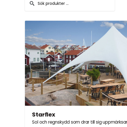
SE VÅRA FESTP
Möbelförvari
LÅT OSS FÖRVARA 
MÖBLER PÅ VINTERN
Starflex
Sol och regnskydd som drar till sig uppmärks