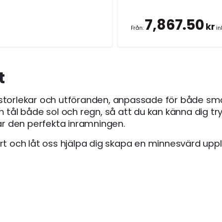
7,867.50
kr
Från:
in
t
ra storlekar och utföranden, anpassade för både små 
m tål både sol och regn, så att du kan känna dig t
t får den perfekta inramningen.
ert och låt oss hjälpa dig skapa en minnesvärd upp