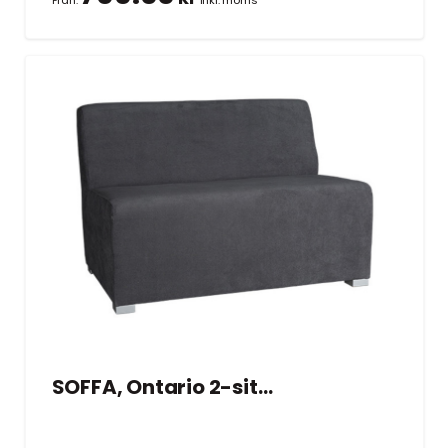
SOFFA, Ontario 2-sits grå 104×70 cm