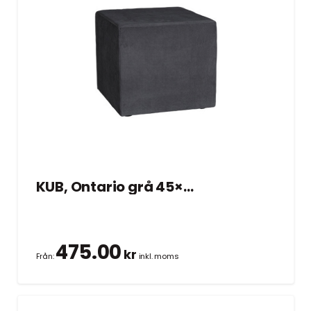
KUB, Ontario grå 45×45 cm
475.00
kr
Från:
inkl. moms