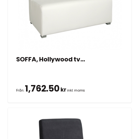
SOFFA, Hollywood tvåsits vit 104×70 cm
1,762.50
kr
Från:
inkl. moms