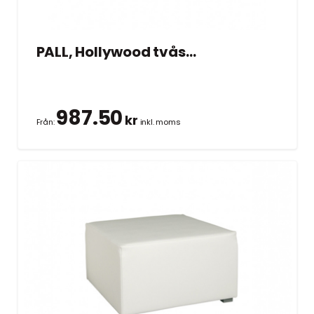
PALL, Hollywood tvåsits vit 104×70 cm
987.50
kr
Från:
inkl. moms