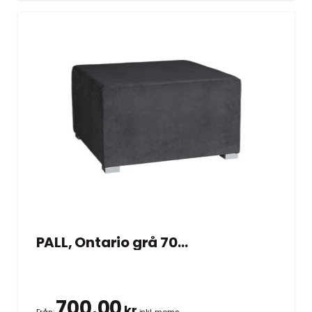
PALL, Ontario grå 70×70 cm
700.00
kr
Från:
inkl. moms