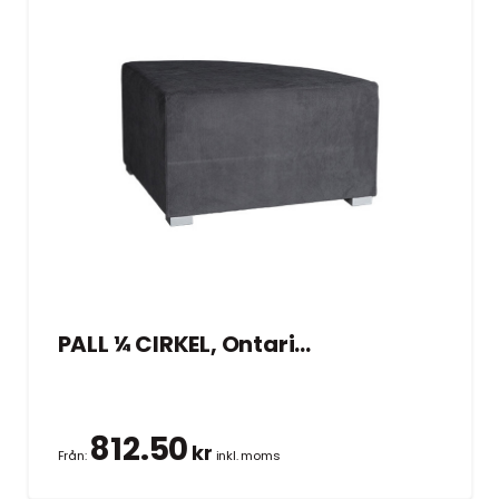
PALL ¼ CIRKEL, Ontario grå 70×70 cm
812.50
kr
Från:
inkl. moms