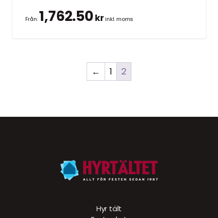
1,762.50
kr
Från:
inkl. moms
←
1
2
Hyr tält