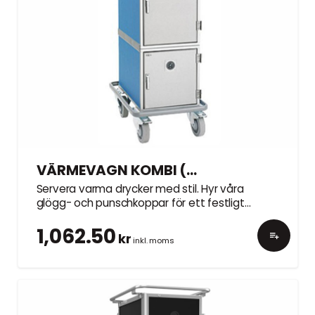
VÄRMEVAGN KOMBI (6 värme + 4 kyla), exkl. bleck
Servera varma drycker med stil. Hyr våra
glögg- och punschkoppar för ett festligt
event.
1,062.50
kr
inkl. moms