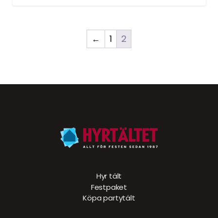
←
1
2
Hyr tält
Festpaket
Köpa partytält