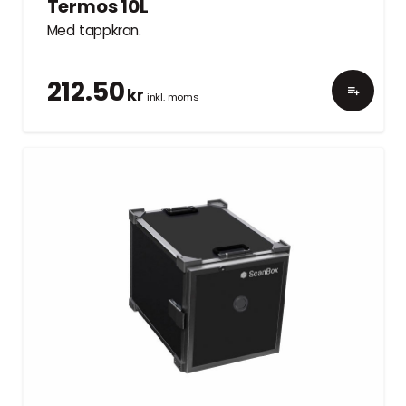
Termos 10L
Med tappkran.
212.50
kr
inkl. moms