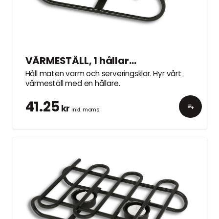
VÄRMESTÄLL, 1 hållare, 20cm
Håll maten varm och serveringsklar. Hyr vårt
värmeställ med en hållare.
41.25
kr
inkl. moms