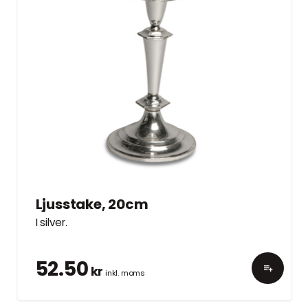
Ljusstake, 20cm
I silver.
52.50
kr
inkl. moms