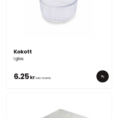
Kokott
I glas.
6.25
kr
inkl. moms