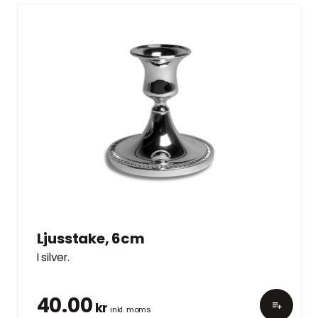
Ljusstake, 6cm
I silver.
40.00
kr
inkl. moms