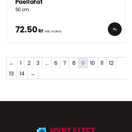
Paellafat
50 cm.
72.50
kr
inkl. moms
←
1
2
3
…
6
7
8
9
10
11
12
13
14
→